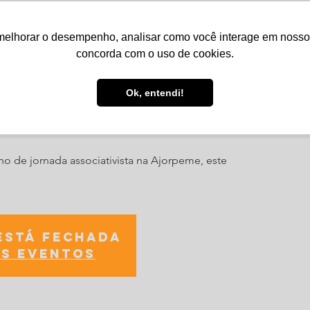
melhorar o desempenho, analisar como você interage em nosso sit
Serviços
Notícias
Agenda
Núcleos
concorda com o uso de cookies.
Ok, entendi!
Presidente
o de jornada associativista na Ajorpeme, este
está fechada
s eventos