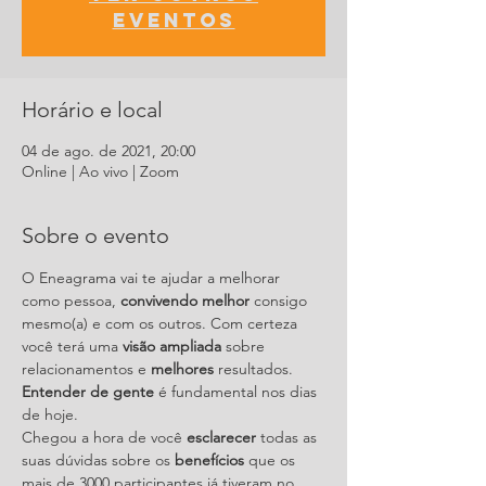
eventos
Horário e local
04 de ago. de 2021, 20:00
Online | Ao vivo | Zoom
Sobre o evento
O Eneagrama vai te ajudar a melhorar 
como pessoa, 
convivendo melhor
 consigo 
mesmo(a) e com os outros. Com certeza 
você terá uma 
visão ampliada 
sobre 
relacionamentos e 
melhores 
resultados. 
Entender de gente
 é fundamental nos dias 
de hoje.
Chegou a hora de você 
esclarecer
 todas as 
suas dúvidas sobre os 
benefícios
 que os 
mais de 3000 participantes já tiveram no 