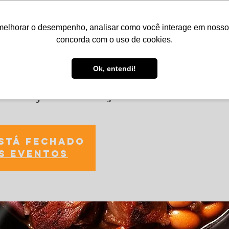
melhorar o desempenho, analisar como você interage em nosso sit
Serviços
Notícias
Agenda
Núcleos
concorda com o uso de cookies.
Ok, entendi!
o Feijão Coração
está fechado
s eventos