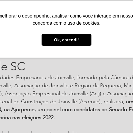
melhorar o desempenho, analisar como você interage em nosso sit
Serviços
Notícias
Agenda
Núcleos
concorda com o uso de cookies.
. de 2022
1 min de leitura
Ok, entendi!
) tem painel com candida
de SC
dades Empresariais de Joinville, formado pela Câmara d
inville, Associação de Joinville e Região da Pequena, Mi
 Associação Empresarial de Joinville (Acij) e Associaçã
rial de Construção de Joinville (Acomac), realizará, 
nes
h30, na Ajorpeme, um painel com candidatos ao Senado F
rina nas eleições 2022.