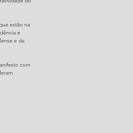
atividade do 
que estão na 
dência e 
lense e da 
anifesto com 
deram 