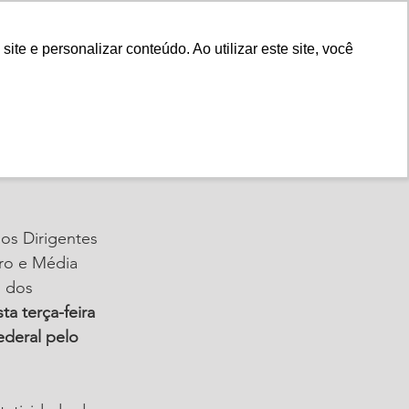
Fale Conosco
e e personalizar conteúdo. Ao utilizar este site, você
Instituto
Nossa História
tos ao
os Dirigentes 
cro e Média 
o dos 
ta terça-feira 
ederal pelo 