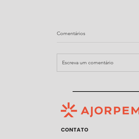
Comentários
Escreva um comentário
Ajorpeme organiza, pelo
quarto ano consecutivo, noite
do Show de Prêmios da Festa
do Senhor Bom Jesus de
Araquari
CONTATO