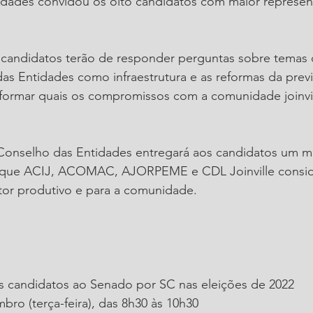
dades convidou os oito candidatos com maior represent
 
s candidatos terão de responder perguntas sobre temas 
s Entidades como infraestrutura e as reformas da previ
informar quais os compromissos com a comunidade joinvi
 Conselho das Entidades entregará aos candidatos um m
os que ACIJ, ACOMAC, AJORPEME e CDL Joinville consi
setor produtivo e para a comunidade.
s candidatos ao Senado por SC nas eleições de 2022
ro (terça-feira), das 8h30 às 10h30