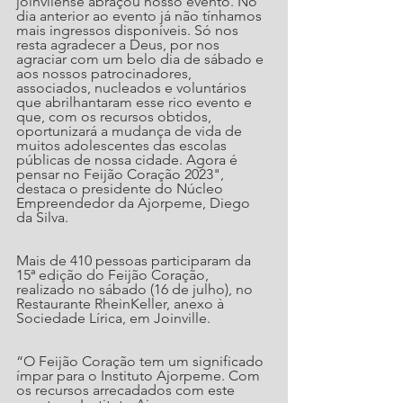
joinvilense abraçou nosso evento. No 
dia anterior ao evento já não tínhamos 
mais ingressos disponíveis. Só nos 
resta agradecer a Deus, por nos 
agraciar com um belo dia de sábado e 
aos nossos patrocinadores, 
associados, nucleados e voluntários 
que abrilhantaram esse rico evento e 
que, com os recursos obtidos, 
oportunizará a mudança de vida de 
muitos adolescentes das escolas 
públicas de nossa cidade. Agora é 
pensar no Feijão Coração 2023", 
destaca o presidente do Núcleo 
Empreendedor da Ajorpeme, Diego 
da Silva.
Mais de 410 pessoas participaram da 
15ª edição do Feijão Coração, 
realizado no sábado (16 de julho), no 
Restaurante RheinKeller, anexo à 
Sociedade Lírica, em Joinville.
“O Feijão Coração tem um significado 
ímpar para o Instituto Ajorpeme. Com 
os recursos arrecadados com este 