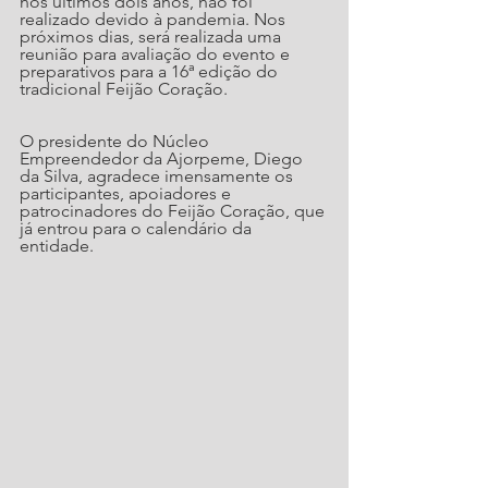
nos últimos dois anos, não foi 
realizado devido à pandemia. Nos 
próximos dias, será realizada uma 
reunião para avaliação do evento e 
preparativos para a 16ª edição do 
tradicional Feijão Coração.
O presidente do Núcleo 
Empreendedor da Ajorpeme, Diego 
da Silva, agradece imensamente os 
participantes, apoiadores e 
patrocinadores do Feijão Coração, que 
já entrou para o calendário da 
entidade.