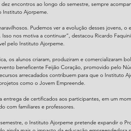
 dez encontros ao longo do semestre, sempre acompa
 Instituto Ajorpeme.
avilhosos. Pudemos ver a evolução desses jovens, o 
 Isso nos motiva a continuar”, destacou Ricardo Faquini,
el pelo Instituto Ajorpeme.
ca, os alunos criaram, produziram e comercializaram bo
evento beneficente Feijão Coração, promovido pelo Nú
cursos arrecadados contribuem para que o Instituto A
o projetos como o Jovem Empreende.
a entrega de certificados aos participantes, em um mo
o com familiares e professores.
 semestre, o Instituto Ajorpeme pretende expandir o Pr
o ainda mais o impacto da educação empreendedora 