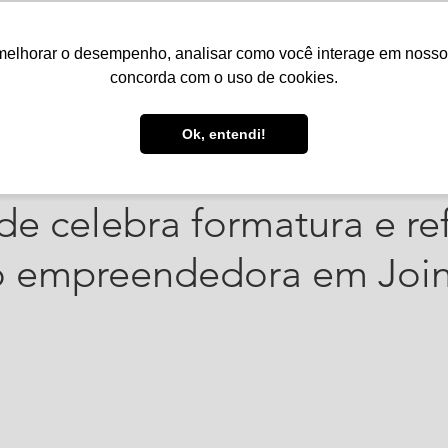
melhorar o desempenho, analisar como você interage em nosso sit
Serviços
Notícias
Agenda
Núcleos
concorda com o uso de cookies.
 de jul. de 2025
2 min de leitura
Ok, entendi!
 turma do Projeto Jovem
e celebra formatura e re
 empreendedora em Joinv