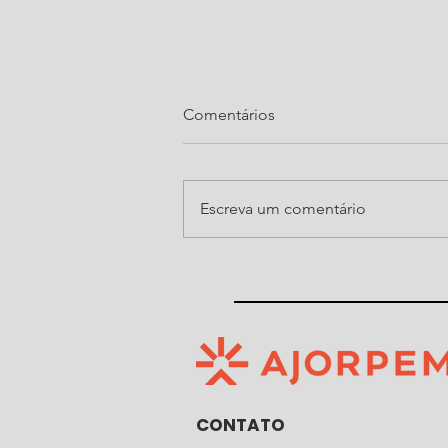
Comentários
Escreva um comentário
Ajorpeme organiza, pelo
quarto ano consecutivo, noite
do Show de Prêmios da Festa
do Senhor Bom Jesus de
Araquari
CONTATO