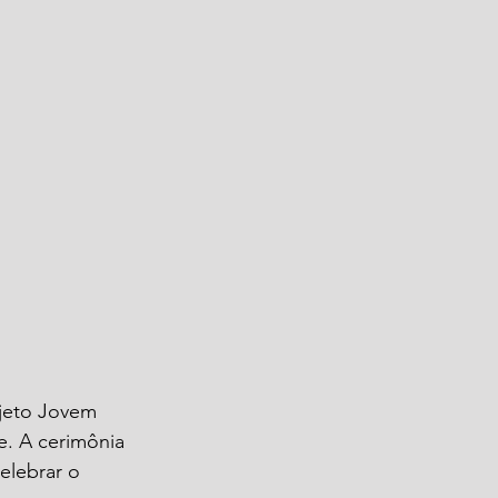
ojeto Jovem 
. A cerimônia 
elebrar o 