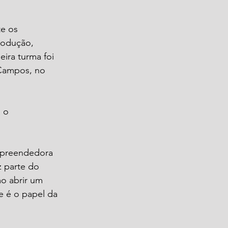
e os 
rodução, 
ira turma foi 
Campos, no 
 o 
mpreendedora 
z parte do 
o abrir um 
e é o papel da 