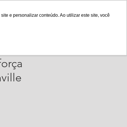
Fale Conosco
e e personalizar conteúdo. Ao utilizar este site, você
Instituto
Nossa História
força
ille