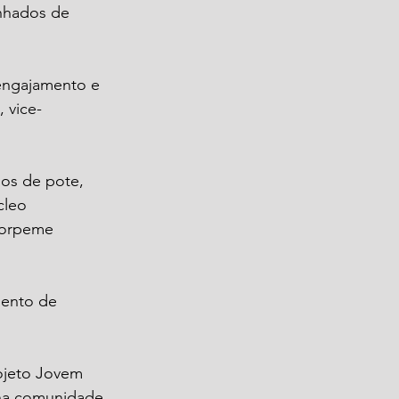
nhados de 
engajamento e 
 vice-
los de pote, 
cleo 
jorpeme 
mento de 
ojeto Jovem 
na comunidade.