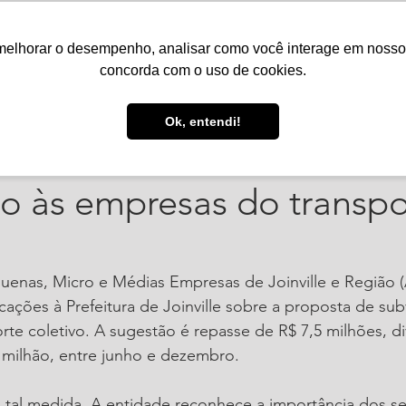
melhorar o desempenho, analisar como você interage em nosso sit
Serviços
Notícias
Agenda
Núcleos
concorda com o uso de cookies.
. de 2020
1 min de leitura
Ok, entendi!
amento da Ajorpeme sob
o às empresas do transpo
uenas, Micro e Médias Empresas de Joinville e Região 
icações à Prefeitura de Joinville sobre a proposta de su
te coletivo. A sugestão é repasse de R$ 7,5 milhões, di
 milhão, entre junho e dezembro.
 tal medida. A entidade reconhece a importância dos se