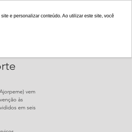
Fale Conosco
e e personalizar conteúdo. Ao utilizar este site, você
Instituto
Nossa História
re
rte
(Ajorpeme) vem 
bvenção às 
vididos em seis 
rviços 