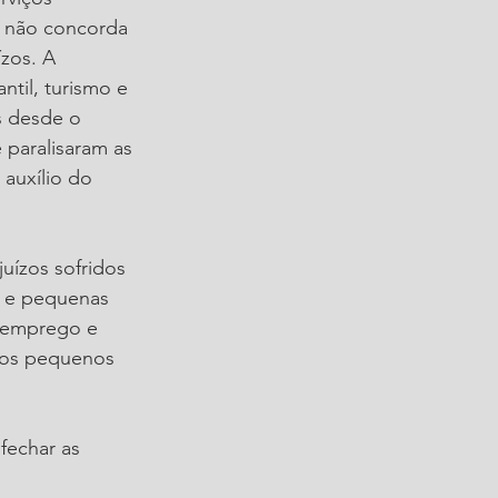
s não concorda 
zos. A 
til, turismo e 
s desde o 
paralisaram as 
auxílio do 
uízos sofridos 
 e pequenas 
 emprego e 
 os pequenos 
fechar as 