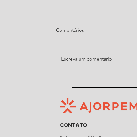
Comentários
Escreva um comentário
Ajorpeme organiza, pelo
quarto ano consecutivo, noite
do Show de Prêmios da Festa
do Senhor Bom Jesus de
Araquari
CONTATO