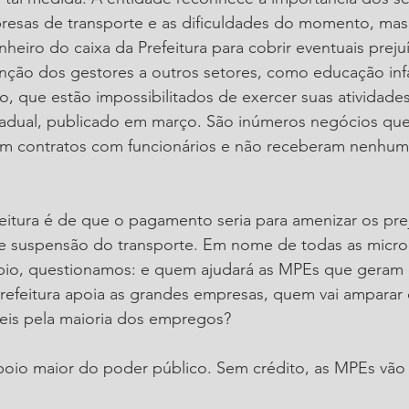
resas de transporte e as dificuldades do momento, ma
heiro do caixa da Prefeitura para cobrir eventuais prejuí
ção dos gestores a outros setores, como educação infan
, que estão impossibilitados de exercer suas atividade
tadual, publicado em março. São inúmeros negócios que 
ram contratos com funcionários e não receberam nenhum 
efeitura é de que o pagamento seria para amenizar os prej
e suspensão do transporte. Em nome de todas as micro
pio, questionamos: e quem ajudará as MPEs que geram
refeitura apoia as grandes empresas, quem vai amparar
eis pela maioria dos empregos? 
oio maior do poder público. Sem crédito, as MPEs vão 