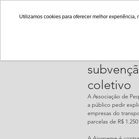
Utilizamos cookies para oferecer melhor experiência, 
ajorpeme
31 de jul
Posicion
subvençã
coletivo
A Associação de Peq
a público pedir expl
empresas do transpor
parcelas de R$ 1.250
A Ajorpeme é contra