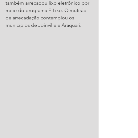
também arrecadou lixo eletrônico por 
meio do programa E-Lixo. O mutirão 
de arrecadação contemplou os 
municípios de Joinville e Araquari.