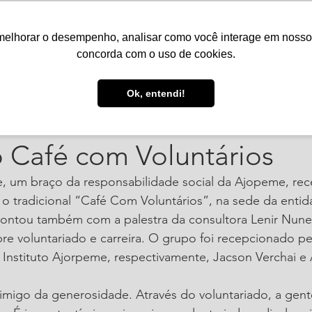
melhorar o desempenho, analisar como você interage em nosso sit
Serviços
Notícias
Agenda
Núcleos
concorda com o uso de cookies.
 de 2022
1 min de leitura
Ok, entendi!
o Ajorpeme agradece apoi
o Café com Voluntários
e, um braço da responsabilidade social da Ajopeme, re
o tradicional “Café Com Voluntários”, na sede da entid
 contou também com a palestra da consultora Lenir Nune
e voluntariado e carreira. O grupo foi recepcionado pe
 Instituto Ajorpeme, respectivamente, Jacson Verchai e 
imigo da generosidade. Através do voluntariado, a gent