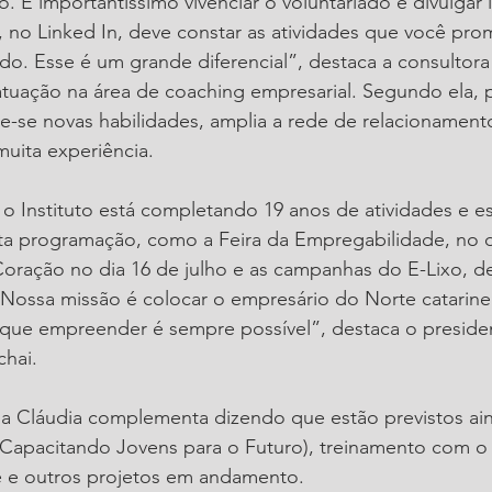
. É importantíssimo vivenciar o voluntariado e divulgar 
 no Linked In, deve constar as atividades que você pro
do. Esse é um grande diferencial”, destaca a consultora
atuação na área de coaching empresarial. Segundo ela, 
de-se novas habilidades, amplia a rede de relacionamen
uita experiência.
o Instituto está completando 19 anos de atividades e e
a programação, como a Feira da Empregabilidade, no d
 Coração no dia 16 de julho e as campanhas do E-Lixo, d
 Nossa missão é colocar o empresário do Norte catarine
 que empreender é sempre possível”, destaca o preside
chai.
na Cláudia complementa dizendo que estão previstos ain
o Capacitando Jovens para o Futuro), treinamento com o
lle e outros projetos em andamento.