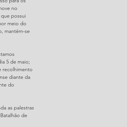
isso para os 
move no 
 que possui 
por meio do 
to, mantém-se 
stamos 
ia 5 de maio; 
e recolhimento 
nse diante da 
nte do 
da as palestras 
 Batalhão de 