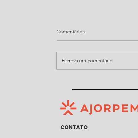
Comentários
Escreva um comentário
Ajorpeme organiza, pelo
quarto ano consecutivo, noite
do Show de Prêmios da Festa
do Senhor Bom Jesus de
Araquari
CONTATO