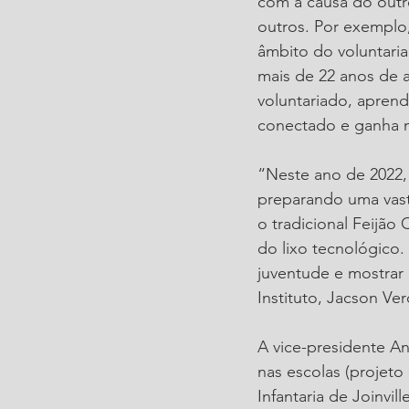
com a causa do outro
outros. Por exemplo,
âmbito do voluntaria
mais de 22 anos de 
voluntariado, apren
conectado e ganha m
“Neste ano de 2022, 
preparando uma vast
o tradicional Feijão
do lixo tecnológico.
juventude e mostrar
Instituto, Jacson Ver
A vice-presidente A
nas escolas (projet
Infantaria de Joinvi