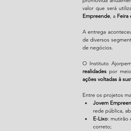
promovida anualmen
valor que será util
Empreende
, a 
Feira
A entrega acontece
de diversos segment
de negócios.
O Instituto Ajorpem
realidades
 por mei
ações voltadas à sus
Entre os projetos m
Jovem Empree
rede pública, a
E-Lixo
: mutirão
correto;