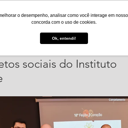
melhorar o desempenho, analisar como você interage em nosso sit
Serviços
Notícias
Agenda
Núcleos
concorda com o uso de cookies.
 de jul. de 2025
2 min de leitura
Ok, entendi!
ração repassa mais de R$
etos sociais do Instituto
e