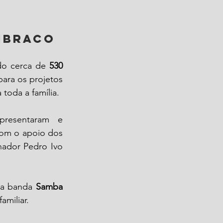
Embraco
do cerca de 
530 
ara os projetos 
toda a família.
presentaram e 
om o apoio dos 
nador Pedro Ivo 
 a banda 
Samba 
miliar.