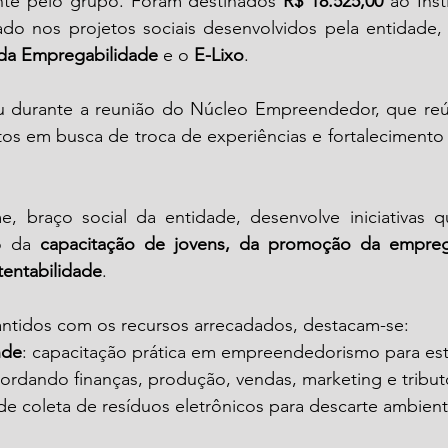
te pelo grupo. Foram destinados 
R$ 18.525,00
 ao Inst
izado nos projetos sociais desenvolvidos pela entidade
 da Empregabilidade
 e o 
E-Lixo
.
u durante a reunião do Núcleo Empreendedor, que reú
os em busca de troca de experiências e fortalecimento 
e, braço social da entidade, desenvolve iniciativas 
o da 
capacitação de jovens, da promoção da emprega
tentabilidade
.
antidos com os recursos arrecadados, destacam-se:
nde
: capacitação prática em empreendedorismo para es
bordando finanças, produção, vendas, marketing e tribut
 de coleta de resíduos eletrônicos para descarte ambien