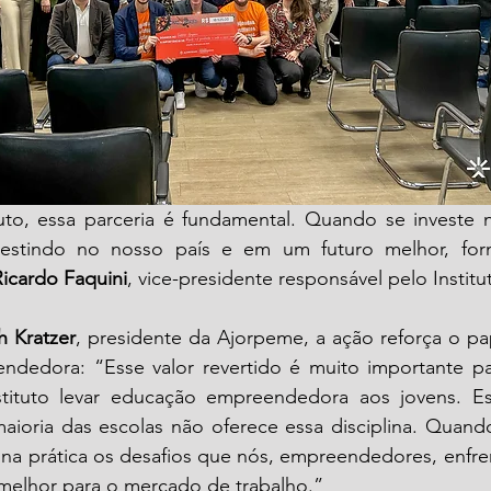
tuto, essa parceria é fundamental. Quando se investe 
vestindo no nosso país e em um futuro melhor, for
Ricardo Faquini
, vice-presidente responsável pelo Instit
h Kratzer
, presidente da Ajorpeme, a ação reforça o pa
dedora: “Esse valor revertido é muito importante pa
stituto levar educação empreendedora aos jovens. E
maioria das escolas não oferece essa disciplina. Quand
 na prática os desafios que nós, empreendedores, enfre
 melhor para o mercado de trabalho.”