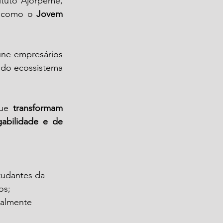
ituto Ajorpeme, 
, como o 
Jovem 
ne empresários 
do ecossistema 
que 
transformam 
bilidade e de 
tudantes da 
os;
talmente 