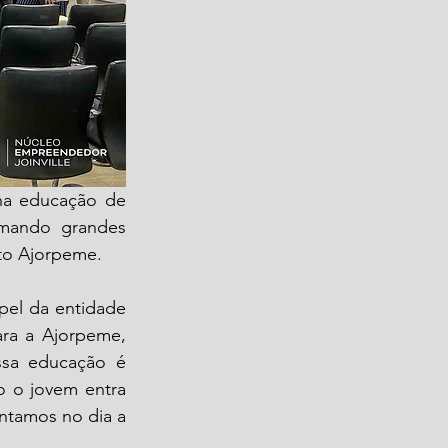
na educação de 
mando grandes 
uto Ajorpeme.
pel da entidade 
ra a Ajorpeme, 
ssa educação é 
o o jovem entra 
ntamos no dia a 