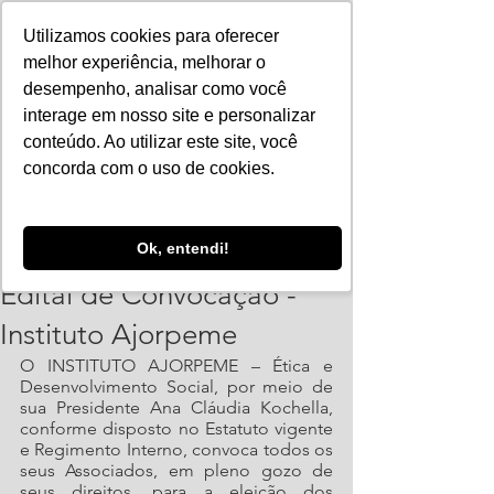
Utilizamos cookies para oferecer
melhor experiência, melhorar o
desempenho, analisar como você
interage em nosso site e personalizar
conteúdo. Ao utilizar este site, você
concorda com o uso de cookies.
ajorpeme
Ok, entendi!
10 de out. de 2023
1 min de leitura
Edital de Convocação -
Instituto Ajorpeme
O INSTITUTO AJORPEME – Ética e 
Desenvolvimento Social, por meio de 
sua Presidente Ana Cláudia Kochella, 
conforme disposto no Estatuto vigente 
e Regimento Interno, convoca todos os 
seus Associados, em pleno gozo de 
seus direitos, para a eleição dos 