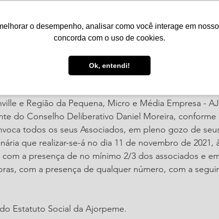
melhorar o desempenho, analisar como você interage em nosso sit
Serviços
Notícias
Agenda
Núcleos
concorda com o uso de cookies.
. de 2021
1 min de leitura
Ok, entendi!
e convocação
nville e Região da Pequena, Micro e Média Empresa - 
nte do Conselho Deliberativo Daniel Moreira, conforme 
nvoca todos os seus Associados, em pleno gozo de seus 
nária que realizar-se-á no dia 11 de novembro de 2021, 
 com a presença de no mínimo 2/3 dos associados e e
oras, com a presença de qualquer número, com a segui
 do Estatuto Social da Ajorpeme.