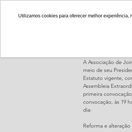
Utilizamos cookies para oferecer melhor experiência, 
ajorpeme
8 de nov
Edital d
A Associação de Joi
meio de seu Preside
Estatuto vigente, co
Assembleia Extraordi
primeira convocação
convocação, às 19 h
dia:
Reforma e alteração