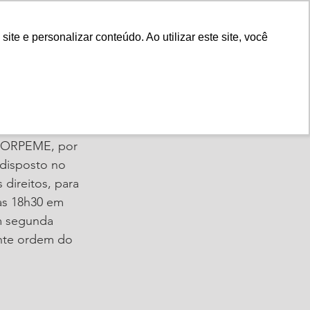
Fale Conosco
e e personalizar conteúdo. Ao utilizar este site, você
Instituto
Nossa História
AJORPEME, por 
disposto no 
direitos, para 
às 18h30 em 
m segunda 
nte ordem do 