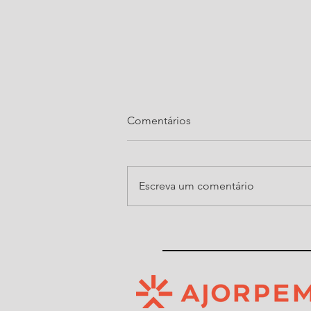
Comentários
Escreva um comentário
Ajorpeme organiza, pelo
quarto ano consecutivo, noite
do Show de Prêmios da Festa
do Senhor Bom Jesus de
Araquari