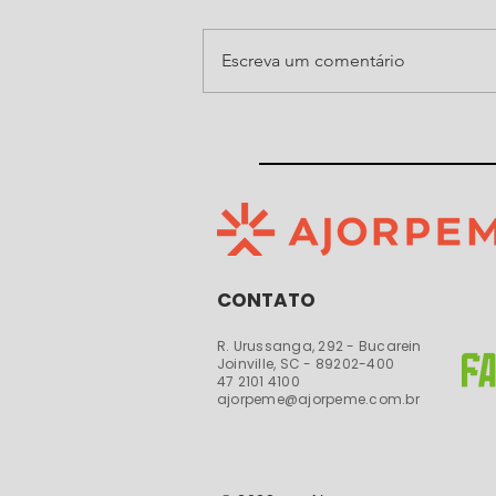
Escreva um comentário
Ajorpeme organiza, pelo
quarto ano consecutivo, noite
do Show de Prêmios da Festa
do Senhor Bom Jesus de
Araquari
CONTATO
R. Urussanga, 292 - Bucarein
Joinville, SC - 89202-400​​
47 2101 4100
ajorpeme@ajorpeme.com.br