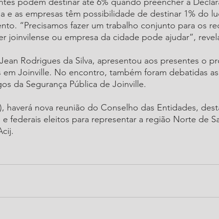
uintes podem destinar até 6% quando preencher a Decla
 e as empresas têm possibilidade de destinar 1% do luc
to. “Precisamos fazer um trabalho conjunto para os rec
er joinvilense ou empresa da cidade pode ajudar”, revela
Jean Rodrigues da Silva, apresentou aos presentes o pr
s em Joinville. No encontro, também foram debatidas as
s da Segurança Pública de Joinville. 
), haverá nova reunião do Conselho das Entidades, dest
e federais eleitos para representar a região Norte de Sa
cij.