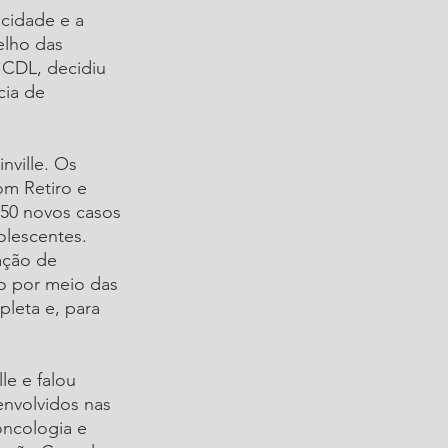
acidade e a 
elho das 
 CDL, decidiu 
cia de 
nville. Os 
om Retiro e 
50 novos casos 
olescentes. 
ação de 
o por meio das 
pleta e, para 
e e falou 
envolvidos nas 
oncologia e 