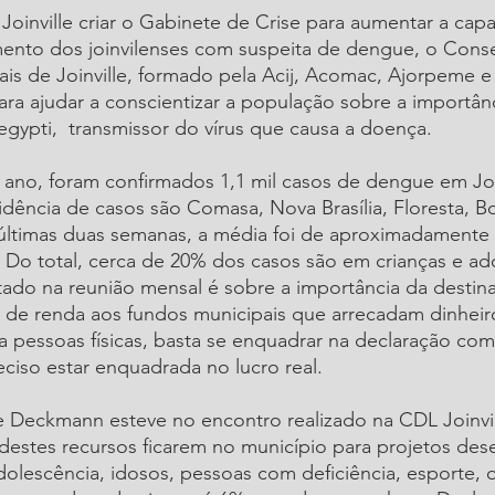
 Joinville criar o Gabinete de Crise para aumentar a cap
mento dos joinvilenses com suspeita de dengue, o Cons
is de Joinville, formado pela Acij, Acomac, Ajorpeme e
ra ajudar a conscientizar a população sobre a importân
gypti,  transmissor do vírus que causa a doença.
 ano, foram confirmados 1,1 mil casos de dengue em Joi
idência de casos são Comasa, Nova Brasília, Floresta, B
 últimas duas semanas, a média foi de aproximadamente 
 Do total, cerca de 20% dos casos são em crianças e ad
ado na reunião mensal é sobre a importância da destin
 de renda aos fundos municipais que arrecadam dinheir
ra pessoas físicas, basta se enquadrar na declaração com
eciso estar enquadrada no lucro real. 
 Deckmann esteve no encontro realizado na CDL Joinvill
destes recursos ficarem no município para projetos des
adolescência, idosos, pessoas com deficiência, esporte, 