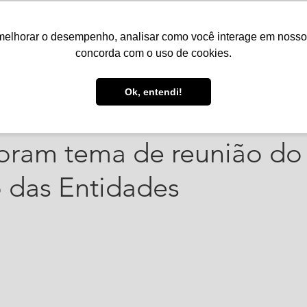
melhorar o desempenho, analisar como você interage em nosso sit
Serviços
Notícias
Agenda
Núcleos
concorda com o uso de cookies.
e mar. de 2023
2 min de leitura
Ok, entendi!
o de IRPF para ações soc
oram tema de reunião do
 das Entidades