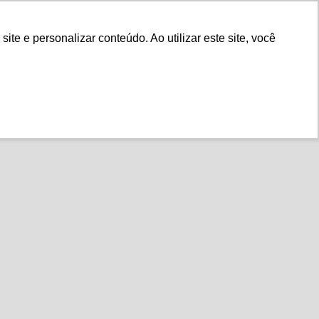
Fale Conosco
e e personalizar conteúdo. Ao utilizar este site, você
Instituto
Nossa História
iais e