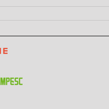
Ajorpeme e Grupo ND
CEO 
lançam o Minuto Ajorpeme
Justo
na NDFM
prim