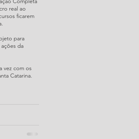
ração Completa 
ro real ao 
ursos ficarem 
. 
ojeto para 
 ações da 
a vez com os 
nta Catarina. 