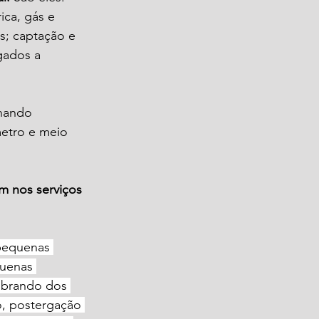
ica, gás e 
s; captação e 
gados a 
hando 
etro e meio 
 nos serviços 
pequenas 
quenas 
obrando dos 
, postergação 