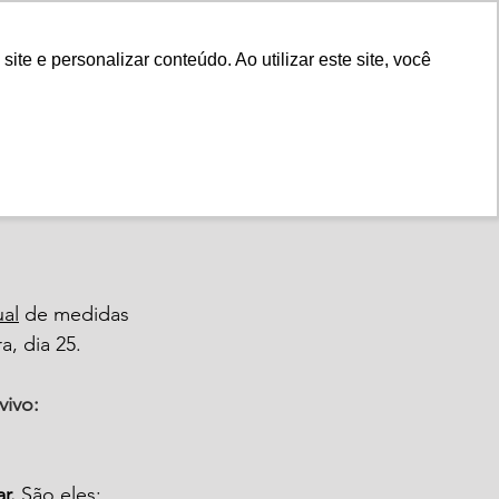
Fale Conosco
e e personalizar conteúdo. Ao utilizar este site, você
Instituto
Nossa História
o
al
 de medidas 
a, dia 25. 
ivo: 
r. 
São eles: 