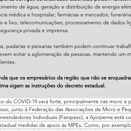
imento de água; geração e distribuição de energia elétr
ncia médica e hospitalar; farmácias e mercados; funerária
o e lixo; telecomunicações; processamento de dados li
 segurança privada e imprensa.
s, padarias e peixarias também podem continuar trabal
evem evitar a aglomeração de pessoas, mantendo um m
ientes.
da que os empresários da região que não se enquadram
cima sigam as instruções do decreto estadual.
 do COVID-19 será forte, principalmente nas micro e 
isso, junto à Federação das Associações de Micro e Pe
eendedores Individuais (Fampesc), a Ajorpeme está c
estadual medidas de apoio às MPEs. Como, por exemplo