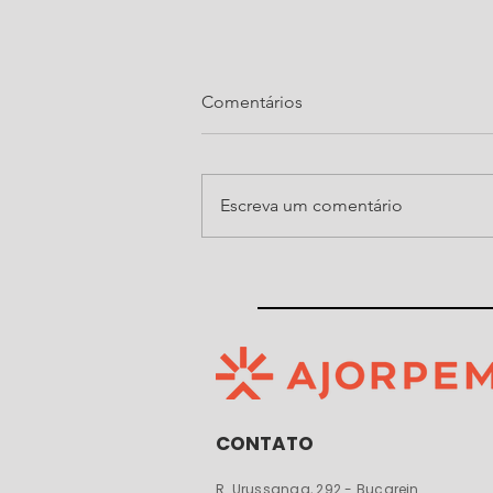
Comentários
Escreva um comentário
Ajorpeme organiza, pelo
quarto ano consecutivo, noite
do Show de Prêmios da Festa
do Senhor Bom Jesus de
Araquari
CONTATO
R. Urussanga, 292 - Bucarein