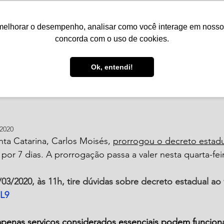
melhorar o desempenho, analisar como você interage em nosso sit
Serviços
Notícias
Agenda
Núcleos
concorda com o uso de cookies.
r. de 2020
2 min de leitura
Ok, entendi!
: Prorrogação do decret
 2020
ta Catarina, Carlos Moisés, 
prorrogou o decreto estadu
por 7 dias. A prorrogação passa a valer nesta quarta-feir
/2020, às 11h, tire dúvidas sobre decreto estadual ao v
OL9
apenas serviços considerados essenciais podem funciona