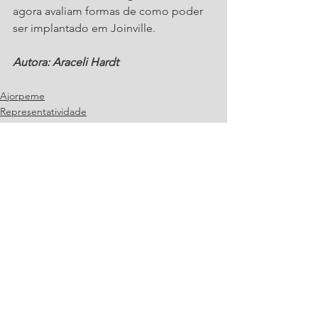
agora avaliam formas de como poder 
ser implantado em Joinville.
Autora: Araceli Hardt
Ajorpeme
Representatividade
Conselho das Entidades
Ver tudo
Posts recentes