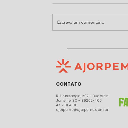
Escreva um comentário
Ajorpeme organiza, pelo
quarto ano consecutivo, noite
do Show de Prêmios da Festa
do Senhor Bom Jesus de
Araquari
CONTATO
R. Urussanga, 292 - Bucarein
Joinville, SC - 89202-400​​
47 2101 4100
ajorpeme@ajorpeme.com.br