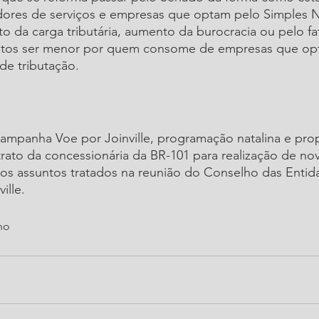
dores de serviços e empresas que optam pelo Simples Na
 da carga tributária, aumento da burocracia ou pelo fa
ditos ser menor por quem consome de empresas que op
 de tributação.
campanha Voe por Joinville, programação natalina e pro
rato da concessionária da BR-101 para realização de no
ros assuntos tratados na reunião do Conselho das Entid
ille.
no