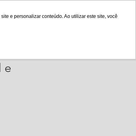
Fale Conosco
e e personalizar conteúdo. Ao utilizar este site, você
Instituto
Nossa História
agenda
l e