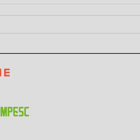
Ajorpeme e Grupo ND
CEO 
lançam o Minuto Ajorpeme
Justo
na NDFM
prim