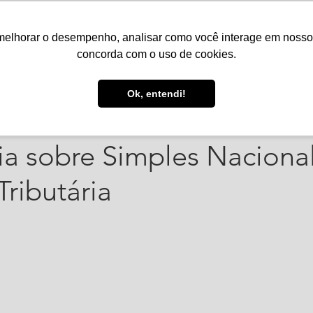
melhorar o desempenho, analisar como você interage em nosso sit
Serviços
Notícias
Agenda
Núcleos
concorda com o uso de cookies.
e out. de 2023
1 min de leitura
Ok, entendi!
 das Entidades articula 
ia sobre Simples Naciona
ributária