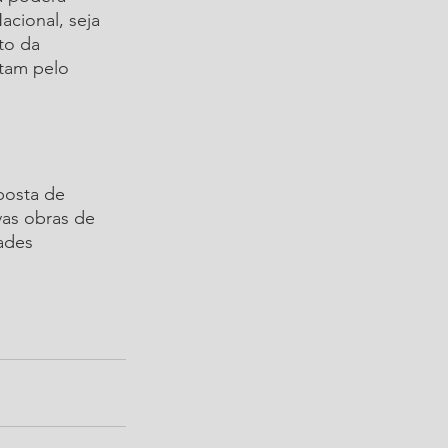
cional, seja 
to da 
tam pelo 
posta de 
vas obras de 
ades 