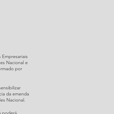
s Empresariais 
es Nacional e 
formado por 
nsibilizar 
ncia da emenda 
es Nacional.
á poderá 