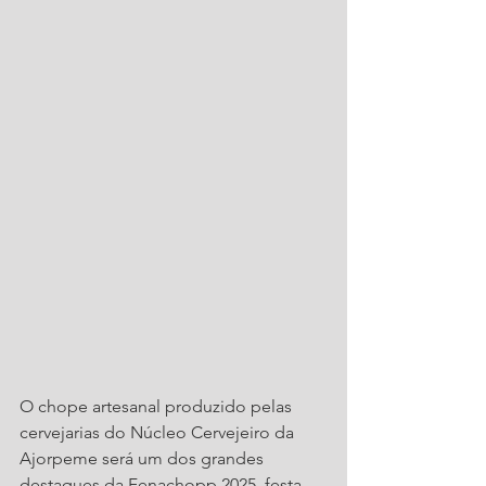
O chope artesanal produzido pelas 
cervejarias do Núcleo Cervejeiro da 
Ajorpeme será um dos grandes 
destaques da Fenachopp 2025, festa 