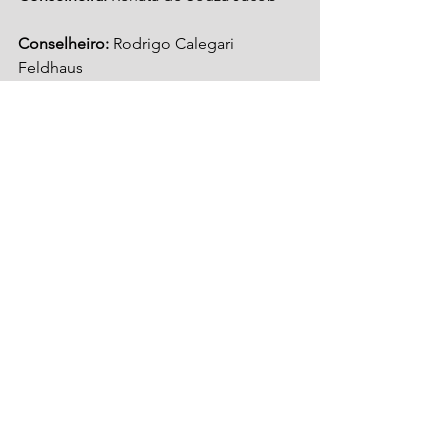
Conselheiro:
 Rodrigo Calegari 
Feldhaus
Conselheira:
 Rosi Dedekind
Conselheira:
 Silvana Fioravanti
Conselheiro:
 Valmir José Santhiago 
Junior
Conselho Fiscal 2025:
Conselheira:
 Ana Paula Veber
Conselheiro:
 Ângelo Ignácio