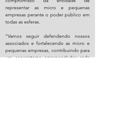
compromisso da entidade de 
representar as micro e pequenas 
empresas perante o poder público em 
todas as esferas.
"Vamos seguir defendendo nossos 
associados e fortalecendo as micro e 
pequenas empresas, contribuindo para 
um ecossistema empreendedor cada 
vez mais forte. A Ajorpeme continuará 
sendo uma voz ativa na busca por 
soluções que promovam o 
desenvolvimento da nossa região, 
porque é mais força para quem 
empreende", concluiu.
Ajorpeme