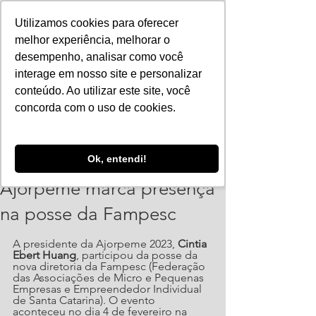
Utilizamos cookies para oferecer
melhor experiência, melhorar o
desempenho, analisar como você
interage em nosso site e personalizar
conteúdo. Ao utilizar este site, você
concorda com o uso de cookies.
ajorpeme
Ok, entendi!
4 de fev. de 2023
2 min de leitura
Ajorpeme marca presença
na posse da Fampesc
A presidente da Ajorpeme 2023, 
Cintia 
Ebert Huang
, participou da posse da 
nova diretoria da Fampesc (Federação 
das Associações de Micro e Pequenas 
Empresas e Empreendedor Individual 
de Santa Catarina). O evento 
aconteceu no dia 4 de fevereiro na 