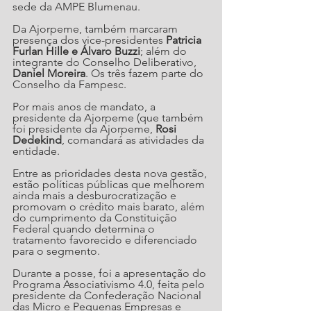
sede da AMPE Blumenau.  
Da Ajorpeme, também marcaram 
presença dos vice-presidentes 
Patricia 
Furlan Hille e Álvaro Buzzi
; além do 
integrante do Conselho Deliberativo, 
Daniel Moreira
. Os três fazem parte do 
Conselho da Fampesc.
Por mais anos de mandato, a 
presidente da Ajorpeme (que também 
foi presidente da Ajorpeme, 
Rosi 
Dedekind
, comandará as atividades da 
entidade.  
Entre as prioridades desta nova gestão, 
estão políticas públicas que melhorem 
ainda mais a desburocratização e 
promovam o crédito mais barato, além 
do cumprimento da Constituição 
Federal quando determina o 
tratamento favorecido e diferenciado 
para o segmento.
Durante a posse, foi a apresentação do 
Programa Associativismo 4.0, feita pelo 
presidente da Confederação Nacional 
das Micro e Pequenas Empresas e 