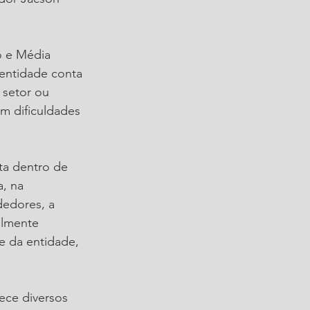
o e Média 
entidade conta 
setor ou 
m dificuldades 
ta dentro de 
, na 
edores, a 
almente 
e da entidade, 
ece diversos 