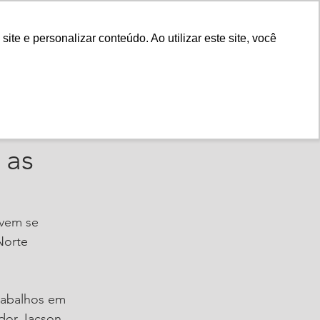
Fale Conosco
e e personalizar conteúdo. Ao utilizar este site, você
Instituto
Nossa História
óxima
 as
 vem se 
Norte 
rabalhos em 
dor Jacson 