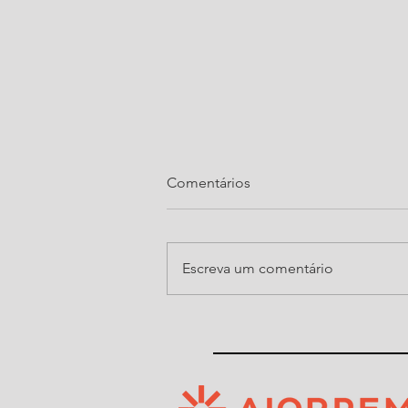
Comentários
Escreva um comentário
Ajorpeme organiza, pelo
quarto ano consecutivo, noite
do Show de Prêmios da Festa
do Senhor Bom Jesus de
Araquari