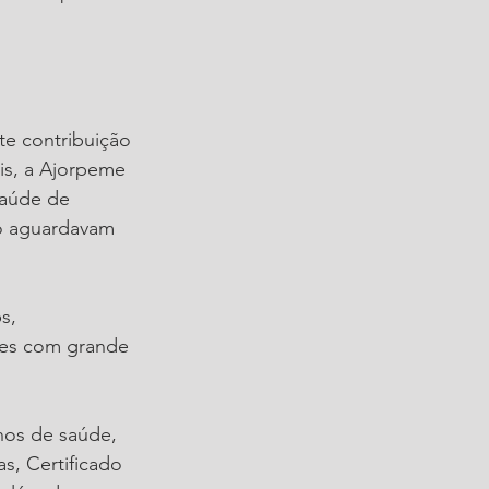
e contribuição 
is, a Ajorpeme 
Saúde de 
to aguardavam 
s, 
ntes com grande 
nos de saúde, 
s, Certificado 