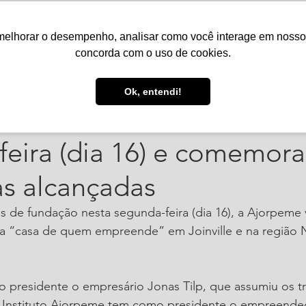
melhorar o desempenho, analisar como você interage em nosso sit
Serviços
Notícias
Agenda
Núcleos
concorda com o uso de cookies.
i. de 2022
2 min de leitura
Ok, entendi!
 completa 38 anos na pr
eira (dia 16) e comemora
as alcançadas
s de fundação nesta segunda-feira (dia 16), a Ajorpeme
 “casa de quem empreende” em Joinville e na região 
 presidente o empresário Jonas Tilp, que assumiu os t
O Instituto Ajorpeme tem como presidente o empreende