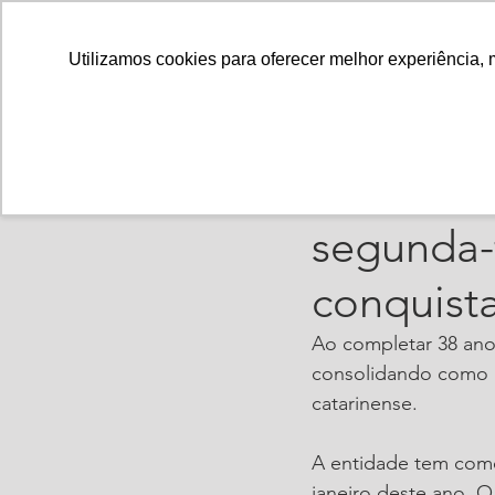
Utilizamos cookies para oferecer melhor experiência, 
ajorpeme
12 de ma
Ajorpeme
segunda-f
conquist
Ao completar 38 ano
consolidando como a
catarinense. 
A entidade tem como
janeiro deste ano. 