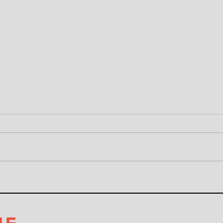
Ajorpeme e Grupo ND
CEO 
lançam o Minuto Ajorpeme
Justo
na NDFM
prim