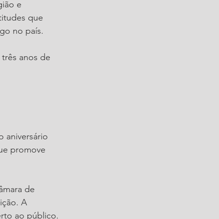
ião e 
titudes que 
o no país.
 três anos de 
 aniversário 
que promove 
Câmara de 
ição. A 
rto ao público.