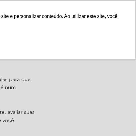
Fale Conosco
e e personalizar conteúdo. Ao utilizar este site, você
Instituto
Nossa História
to para
las para que 
 é num 
, avaliar suas 
e você 