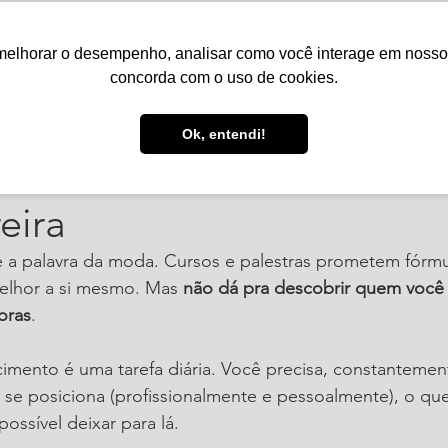
melhorar o desempenho, analisar como você interage em nosso sit
Serviços
Notícias
Agenda
Núcleos
concorda com o uso de cookies.
. de 2019
1 min de leitura
Ok, entendi!
ância do autoconhecimen
eira
a palavra da moda. Cursos e palestras prometem fórmu
lhor a si mesmo. Mas 
não dá pra descobrir quem você
oras
.
mento é uma tarefa diária. Você precisa, constantemente
 se posiciona (profissionalmente e pessoalmente), o qu
ossível deixar para lá.