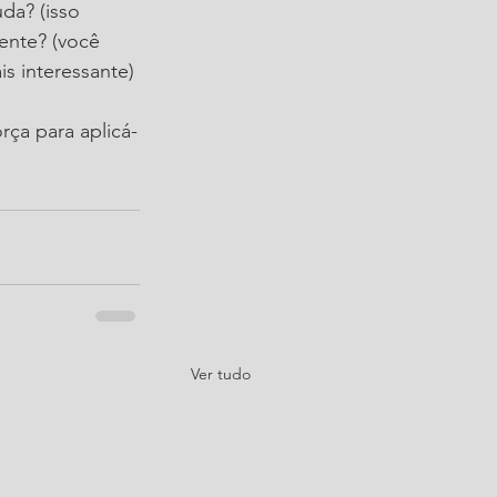
da? (isso 
ente? (você 
s interessante)
rça para aplicá-
Ver tudo