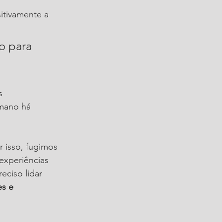
itivamente a 
o para 
s 
mano há 
 isso, fugimos 
xperiências 
ciso lidar 
es e 