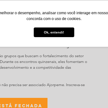
melhorar o desempenho, analisar como você interage em nosso sit
Serviços
Notícias
Agenda
Núcleos
concorda com o uso de cookies.
Ok, entendi!
cleo de Comunicação
o grupos que buscam o fortalecimento do setor
. Durante os encontros quinzenais, eles fomentam o
esenvolvimento e a competitividade das
cê não precisa ser associado Ajorpeme. Inscreva-se
está fechada