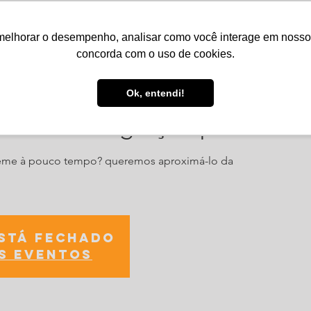
melhorar o desempenho, analisar como você interage em nosso sit
Serviços
Notícias
Agenda
Núcleos
concorda com o uso de cookies.
Ok, entendi!
ento de Integração para Novo
peme à pouco tempo? queremos aproximá-lo da
está fechado
s eventos