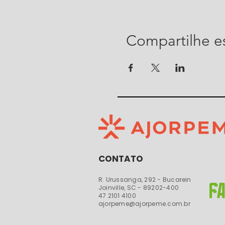
Compartilhe e
CONTATO
R. Urussanga, 292 - Bucarein
Joinville, SC - 89202-400​​
47 2101 4100
ajorpeme@ajorpeme.com.br